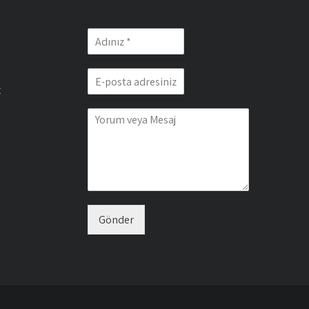
z
Gönder