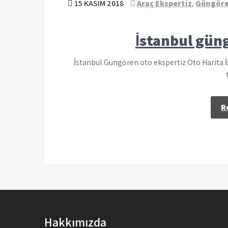
15 KASIM 2018
Araç Ekspertiz
,
Güngöre
İstanbul gün
İstanbul Güngören oto ekspertiz Oto Harita İ
R
Hakkımızda