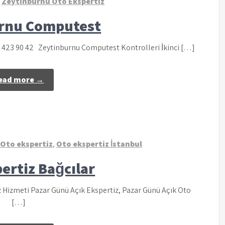
Zeytinburnu Oto Ekspertiz
rnu Computest
2 423 90 42 Zeytinburnu Computest Kontrolleri İkinci […]
ead more →
 Oto ekspertiz
,
Oto ekspertiz İstanbul
ertiz Bağcılar
z Hizmeti Pazar Günü Açık Ekspertiz, Pazar Günü Açık Oto
[…]