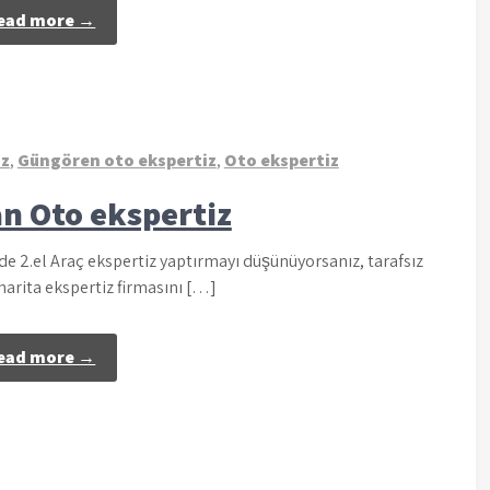
ead more →
iz
,
Güngören oto ekspertiz
,
Oto ekspertiz
n Oto ekspertiz
 2.el Araç ekspertiz yaptırmayı düşünüyorsanız, tarafsız
 harita ekspertiz firmasını […]
ead more →