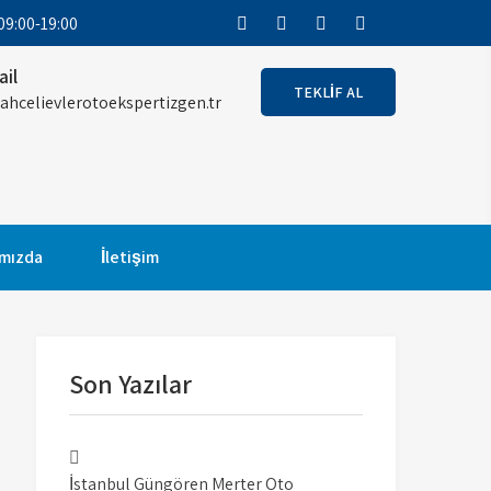
9:00-19:00
ail
TEKLİF AL
ahcelievlerotoekspertizgen.tr
m Merter oto
 El Araç Alırken RİSK Almayın! Garantili
mızda
İletişim
Son Yazılar
İstanbul Güngören Merter Oto