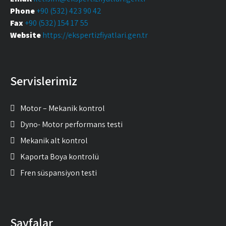
Phone
+90 (532) 423 90 42
Fax
+90 (532) 154 17 55
Website
https://ekspertizfiyatlari.gen.tr
Servislerimiz
Motor – Mekanik kontrol
Dyno- Motor performans testi
Mekanik alt kontrol
Kaporta Boya kontrolü
Fren süspansiyon testi
Sayfalar