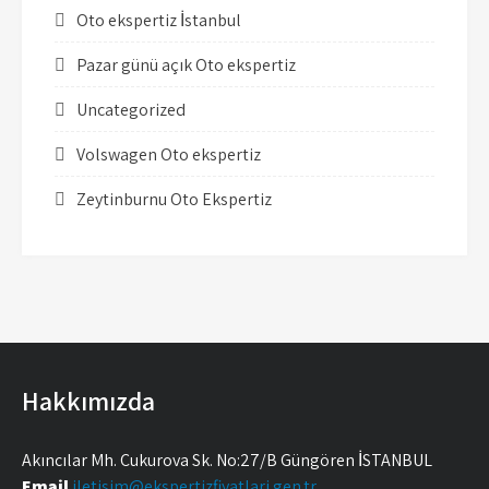
Oto ekspertiz İstanbul
Pazar günü açık Oto ekspertiz
Uncategorized
Volswagen Oto ekspertiz
Zeytinburnu Oto Ekspertiz
Hakkımızda
Akıncılar Mh. Çukurova Sk. No:27/B Güngören İSTANBUL
Email
iletisim@ekspertizfiyatlari.gen.tr