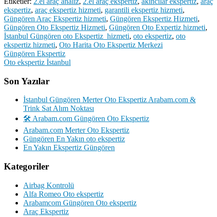
Etiketler:
2.el araç analiz
,
2.el araç ekspertiz
,
akıncılar ekspertiz
,
araç
ekspertiz
,
araç ekspertiz hizmeti
,
garantili ekspertiz hizmeti
,
Güngören Araç Ekspertiz hizmeti
,
Güngören Ekspertiz Hizmeti
,
Güngören Oto Ekspertiz Hizmeti
,
Güngören Oto Expertiz hizmeti
,
İstanbul Güngören oto Ekspertiz hizmeti
,
oto ekspertiz
,
oto
ekspertiz hizmeti
,
Oto Harita Oto Ekspertiz Merkezi
Yazı
Güngören Ekspertiz
Oto ekspertiz İstanbul
gezinmesi
Son Yazılar
İstanbul Güngören Merter Oto Ekspertiz Arabam.com &
Trink Sat Alım Noktası
🛠️ Arabam.com Güngören Oto Ekspertiz
Arabam.com Merter Oto Ekspertiz
Güngören En Yakın oto ekspertiz
En Yakın Ekspertiz Güngören
Kategoriler
Airbag Kontrolü
Alfa Romeo Oto ekspertiz
Arabamcom Güngören Oto ekspertiz
Araç Ekspertiz