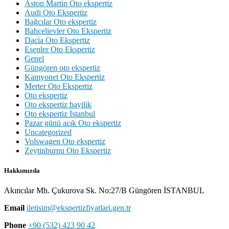
Aston Martin Oto ekspertiz
Audi Oto Ekspertiz
Bağcılar Oto ekspertiz
Bahçelievler Oto Ekspertiz
Dacia Oto Ekspertiz
Esenler Oto Ekspertiz
Genel
Güngören oto ekspertiz
Kamyonet Oto Ekspertiz
Merter Oto Ekspertiz
Oto ekspertiz
Oto ekspertiz bayilik
Oto ekspertiz İstanbul
Pazar günü açık Oto ekspertiz
Uncategorized
Volswagen Oto ekspertiz
Zeytinburnu Oto Ekspertiz
Hakkımızda
Akıncılar Mh. Çukurova Sk. No:27/B Güngören İSTANBUL
Email
iletisim@ekspertizfiyatlari.gen.tr
Phone
+90 (532) 423 90 42