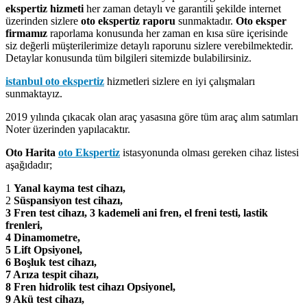
ekspertiz hizmeti
her zaman detaylı ve garantili şekilde internet
üzerinden sizlere
oto ekspertiz raporu
sunmaktadır.
Oto eksper
firmamız
raporlama konusunda her zaman en kısa süre içerisinde
siz değerli müşterilerimize detaylı raporunu sizlere verebilmektedir.
Detaylar konusunda tüm bilgileri sitemizde bulabilirsiniz.
istanbul oto ekspertiz
hizmetleri sizlere en iyi çalışmaları
sunmaktayız.
2019 yılında çıkacak olan araç yasasına göre tüm araç alım satımları
Noter üzerinden yapılacaktır.
Oto Harita
oto Ekspertiz
istasyonunda olması gereken cihaz listesi
aşağıdadır;
1
Yanal kayma test cihazı,
2
Süspansiyon test cihazı,
3 Fren test cihazı, 3 kademeli ani fren, el freni testi, lastik
frenleri,
4 Dinamometre,
5 Lift Opsiyonel,
6 Boşluk test cihazı,
7 Arıza tespit cihazı,
8 Fren hidrolik test cihazı Opsiyonel,
9 Akü test cihazı,