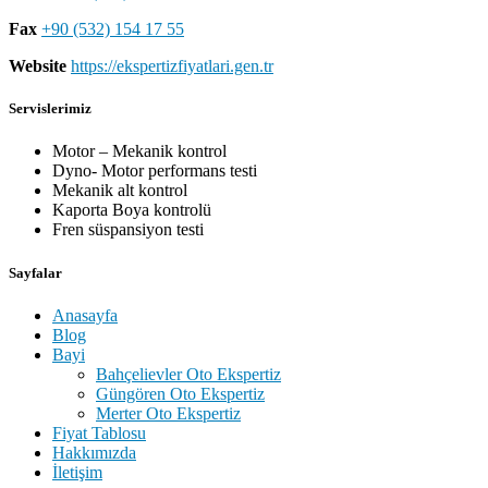
Fax
+90 (532) 154 17 55
Website
https://ekspertizfiyatlari.gen.tr
Servislerimiz
Motor – Mekanik kontrol
Dyno- Motor performans testi
Mekanik alt kontrol
Kaporta Boya kontrolü
Fren süspansiyon testi
Sayfalar
Anasayfa
Blog
Bayi
Bahçelievler Oto Ekspertiz
Güngören Oto Ekspertiz
Merter Oto Ekspertiz
Fiyat Tablosu
Hakkımızda
İletişim