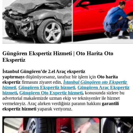
Güngören Ekspertiz Hizmeti | Oto Harita Oto
Ekspertiz
İstanbul Güngören’de 2.el Araç ekspertiz
yaptırmayı
düşünüyorsanız, tarafsız bir işlem için
Oto harita
ekspertiz
firmasını ziyaret edin,
İstanbul Güngören
oto Ekspertiz
hizmeti
,
Güngören Ekspertiz hizmeti
,
Güngören Araç Ekspertiz
hizmeti
,
Güngören Oto Expertiz hizmeti
,
konusunda sizlere bu
advertorial makalemizde uzman ekip ve teknisyenler ile hizmet
vermekteyiz. Araç alırken verdiğiniz paranın hakkını
garantili
ekspertiz hizmeti
yaparak veriyoruz.